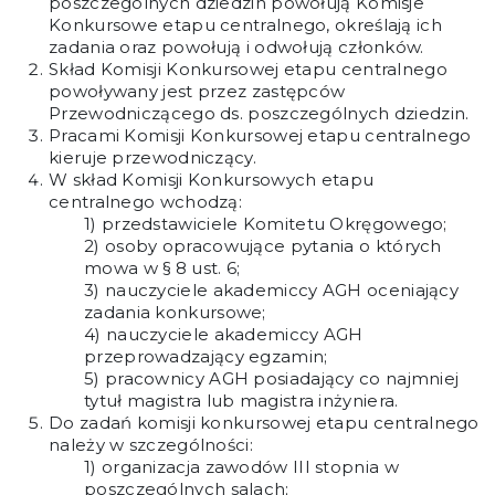
poszczególnych dziedzin powołują Komisje
Konkursowe etapu centralnego, określają ich
zadania oraz powołują i odwołują członków.
Skład Komisji Konkursowej etapu centralnego
powoływany jest przez zastępców
Przewodniczącego ds. poszczególnych dziedzin.
Pracami Komisji Konkursowej etapu centralnego
kieruje przewodniczący.
W skład Komisji Konkursowych etapu
centralnego wchodzą:
przedstawiciele Komitetu Okręgowego;
osoby opracowujące pytania o których
mowa w § 8 ust. 6;
nauczyciele akademiccy AGH oceniający
zadania konkursowe;
nauczyciele akademiccy AGH
przeprowadzający egzamin;
pracownicy AGH posiadający co najmniej
tytuł magistra lub magistra inżyniera.
Do zadań komisji konkursowej etapu centralnego
należy w szczególności:
organizacja zawodów III stopnia w
poszczególnych salach;