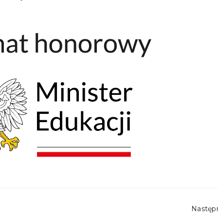
Nastę