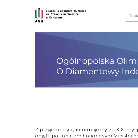
Przejdź do treści
Szuka
Z przyjemnością informujemy, że XIX edy
objęta patronatem honorowym
Ministra E