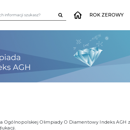
j:
ROK ZEROWY
cja Ogólnopolskiej Olimpiady O Diamentowy Indeks AGH z
dukacji
.