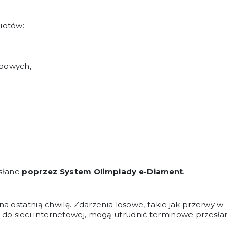
iotów:
obowych,
słane
poprzez System Olimpiady e-Diament
.
na ostatnią chwilę. Zdarzenia losowe, takie jak przerwy w
o sieci internetowej, mogą utrudnić terminowe przesła