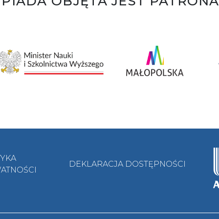
PIADA OBJĘTA JEST PATRON
TYKA
DEKLARACJA DOSTĘPNOŚCI
ATNOŚCI