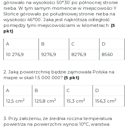
’
górowało na wysokości 50°30
po północnej stronie
nieba. W tym samym momencie w miejscowości Y
Słońce górowało po południowej stronie nieba na
’
wysokości 46°00
. Jaka jest najkrótsza odległość
pomiędzy tymi miejscowościami w kilometrach:
(5
pkt)
A
B
C
D
10 276,9
9276,9
8276,9
8560
2. Jaką powierzchnię będzie zajmowała Polska na
mapie w skali 1:5 000 000?
(5 pkt)
A
B
C
D
2
2
2
2
12,5 cm
125,8 cm
15,3 cm
156,3 cm
3. Przy założeniu, że średnia roczna temperatura
o
powietrza na powierzchni wynosi 10
C, warstwa