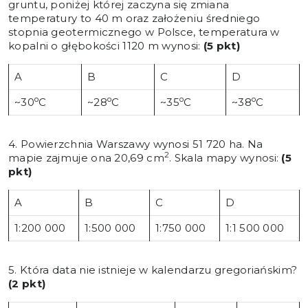
gruntu, poniżej której zaczyna się zmiana
temperatury to 40 m oraz założeniu średniego
stopnia geotermicznego w Polsce, temperatura w
kopalni o głębokości 1120 m wynosi:
(5 pkt)
A
B
C
D
o
o
o
o
~30
C
~28
C
~35
C
~38
C
4. Powierzchnia Warszawy wynosi 51 720 ha. Na
2
mapie zajmuje ona 20,69 cm
. Skala mapy wynosi:
(5
pkt)
A
B
C
D
1:200 000
1:500 000
1:750 000
1:1 500 000
5. Która data nie istnieje w kalendarzu gregoriańskim?
(2 pkt)