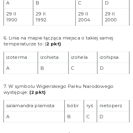
A
B
C
D
29 II
29 II
29 II
29 II
1900
1992
2004
2000
6. Linia na mapie łącząca miejsca o takiej samej
temperaturze to: (
2 pkt)
izoterma
izohieta
izohela
izohipsa
A
B
C
D
7. W symbolu Wigierskiego Parku Narodowego
występuje:
(2 pkt)
salamandra plamista
bóbr
ryś
nietoperz
A
B
C
D