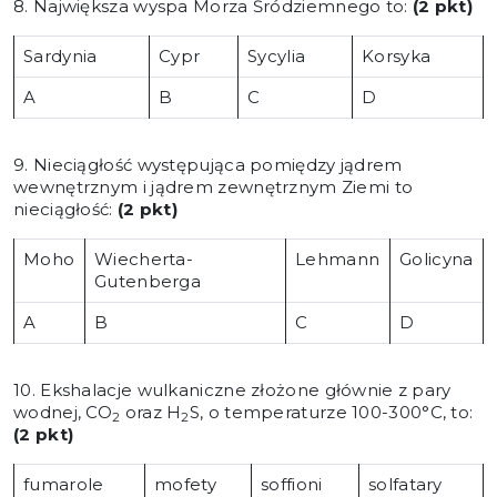
8. Największa wyspa Morza Śródziemnego to:
(2 pkt)
Sardynia
Cypr
Sycylia
Korsyka
A
B
C
D
9. Nieciągłość występująca pomiędzy jądrem
wewnętrznym i jądrem zewnętrznym Ziemi to
nieciągłość:
(2 pkt)
Moho
Wiecherta-
Lehmann
Golicyna
Gutenberga
A
B
C
D
10. Ekshalacje wulkaniczne złożone głównie z pary
wodnej, CO
oraz H
S, o temperaturze 100-300°C, to:
2
2
(2 pkt)
fumarole
mofety
soffioni
solfatary