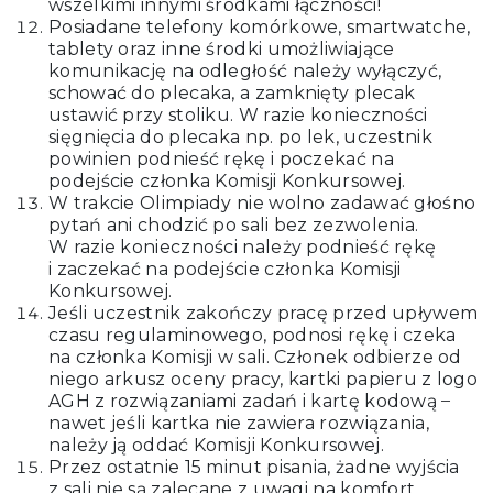
wszelkimi innymi środkami łączności!
Posiadane telefony komórkowe, smartwatche,
tablety oraz inne środki umożliwiające
komunikację na odległość należy wyłączyć,
schować do plecaka, a zamknięty plecak
ustawić przy stoliku. W razie konieczności
sięgnięcia do plecaka np. po lek, uczestnik
powinien podnieść rękę i poczekać na
podejście członka Komisji Konkursowej.
W trakcie Olimpiady nie wolno zadawać głośno
pytań ani chodzić po sali bez zezwolenia.
W razie konieczności należy podnieść rękę
i zaczekać na podejście członka Komisji
Konkursowej.
Jeśli uczestnik zakończy pracę przed upływem
czasu regulaminowego, podnosi rękę i czeka
na członka Komisji w sali. Członek odbierze od
niego arkusz oceny pracy, kartki papieru z logo
AGH z rozwiązaniami zadań i kartę kodową ̶
nawet jeśli kartka nie zawiera rozwiązania,
należy ją oddać Komisji Konkursowej.
Przez ostatnie 15 minut pisania, żadne wyjścia
z sali nie są zalecane z uwagi na komfort