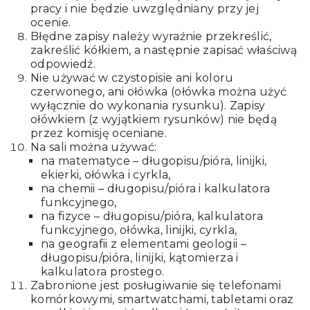
pracy i nie będzie uwzględniany przy jej
ocenie.
Błędne zapisy należy wyraźnie przekreślić,
zakreślić kółkiem, a następnie zapisać właściwą
odpowiedź.
Nie używać w czystopisie ani koloru
czerwonego, ani ołówka (ołówka można użyć
wyłącznie do wykonania rysunku). Zapisy
ołówkiem (z wyjątkiem rysunków) nie będą
przez komisję oceniane.
Na sali można używać:
na matematyce – długopisu/pióra, linijki,
ekierki, ołówka i cyrkla,
na chemii – długopisu/pióra i kalkulatora
funkcyjnego,
na fizyce – długopisu/pióra, kalkulatora
funkcyjnego, ołówka, linijki, cyrkla,
na geografii z elementami geologii –
długopisu/pióra, linijki, kątomierza i
kalkulatora prostego.
Zabronione jest posługiwanie się telefonami
komórkowymi, smartwatchami, tabletami oraz