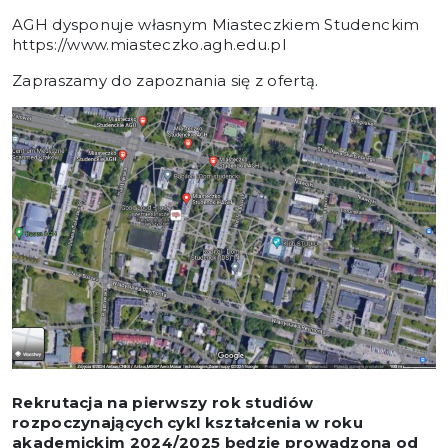
AGH dysponuje własnym Miasteczkiem Studenckim
https://www.miasteczko.agh.edu.pl
Zapraszamy do zapoznania się z ofertą.
Rekrutacja na pierwszy rok studiów
rozpoczynających cykl kształcenia w roku
akademickim 2024/2025 będzie prowadzona od